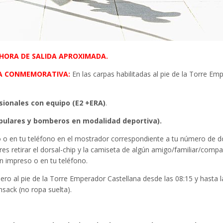
HORA DE SALIDA APROXIMADA.
DA CONMEMORATIVA:
En las carpas habilitadas al pie de la Torre Em
esionales
con equipo (E2 +ERA)
.
opulares y bomberos en modalidad deportiva).
o o en tu teléfono en el mostrador correspondiente a tu número de do
res retirar el dorsal-chip y la camiseta de algún amigo/familiar/comp
ón impreso o en tu teléfono.
ero al pie de la Torre Emperador Castellana desde las 08:15 y hasta l
sack (no ropa suelta).